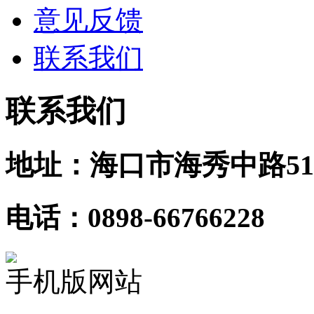
意见反馈
联系我们
联系我们
地址：海口市海秀中路51
电话：0898-66766228
手机版网站