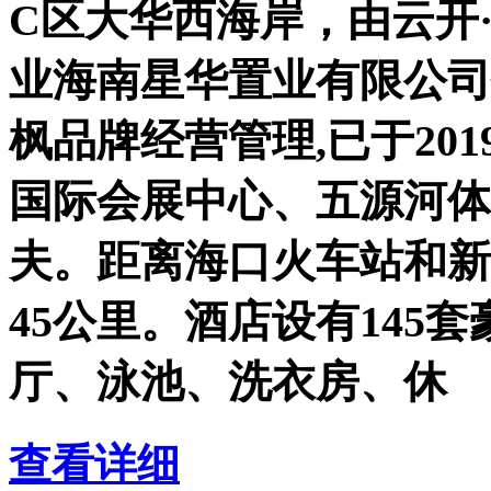
C区大华西海岸，由云开·
业海南星华置业有限公司
枫品牌经营管理,已于20
国际会展中心、五源河体
夫。距离海口火车站和新
45公里。酒店设有145
厅、泳池、洗衣房、休
查看详细