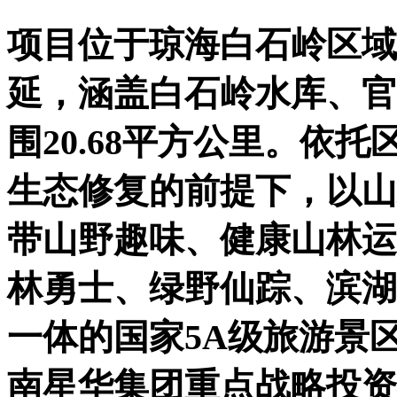
项目位于琼海白石岭区域
延，涵盖白石岭水库、官
围20.68平方公里。依
生态修复的前提下，以山
带山野趣味、健康山林运
林勇士、绿野仙踪、滨湖
一体的国家5A级旅游景
南星华集团重点战略投资