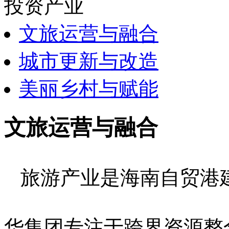
投资产业
文旅运营与融合
城市更新与改造
美丽乡村与赋能
文旅运营与融合
旅游产业是海南自贸港
华集团专注于跨界资源整