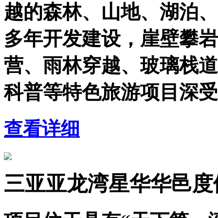
越的森林、山地、湖泊、
多年开发建设，崖壁攀岩
营、雨林穿越、玻璃栈道
科普等特色旅游项目深受
查看详细
三亚亚龙湾星华华邑度