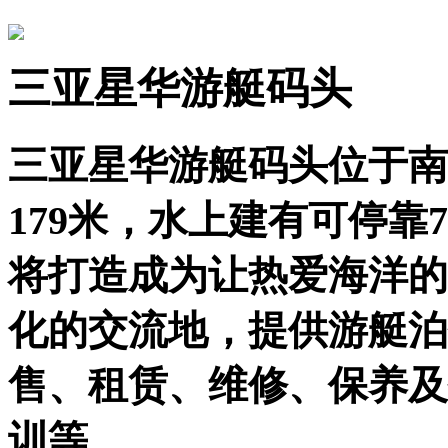
三亚星华游艇码头
三亚星华游艇码头位于南
179米，水上建有可停靠
将打造成为让热爱海洋的
化的交流地，提供游艇泊
售、租赁、维修、保养及
训等。