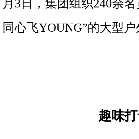
月3日，集团组织240余
同心飞YOUNG”的大型
趣味打