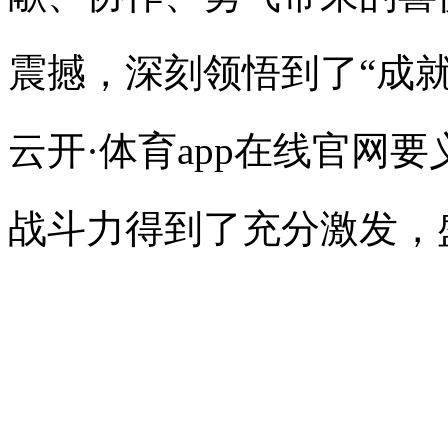
震撼，深刻领悟到了“成
云开·体育app在线官网
战斗力得到了充分激发，