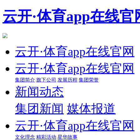
云开·体育app在线官
云开·体育app在线官网
云开·体育app在线官网
集团简介
旗下公司
发展历程
集团荣誉
新闻动态
集团新闻
媒体报道
云开·体育app在线官网
文化理念
精彩活动
星华故事