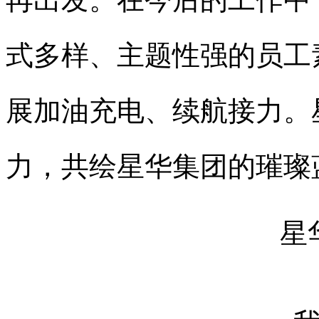
式多样、主题性强的员工
展加油充电、续航接力。
力，共绘星华集团的璀璨
星