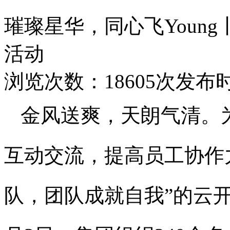
璀璨星华，同心飞Young
活动
浏览次数：18605次
发布时间
金风送爽，天朗气清。
互动交流，提高员工协作
队，团队成就自我”的云开·